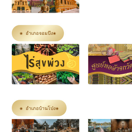
❀ อำเภอจอมบึง❀
❀ อำเภอบ้านโป่ง❀