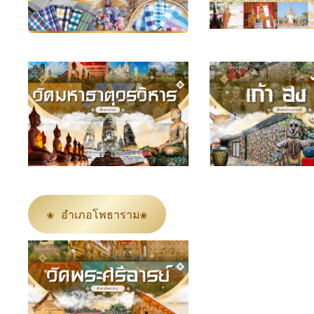
❀ อำเภอโพธาราม❀