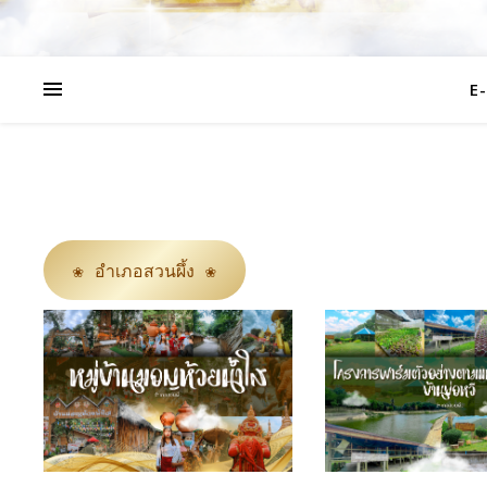
E
❀ อำเภอสวนผึ้ง ❀