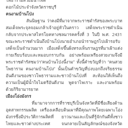
โพธารามสวยมีน้ำใจดี”
ดอกไม้ประจำจังหวัดราชบุรี
คนงามบ้านโป่ง
สันนิษฐาน ว่าคงมีที่มาจากพระราชดำรัสของพระบาท
สมเด็จพระจุลจอมเกล้าเจ้าอยู่หัวในคราว เสด็จพระราชดำเนิน
กลับจากประพาสไทรโยคทางชลมารคครั้งที่ 3 ในปี พ.ศ. 2431
ขณะพระราชดำเนินถึงบ้านโป่งนายอำเภอนำราษฎรไปเฝ้ารอรับ
เสด็จเป็นจำนวนมาก เมื่อเสด็จขึ้นฝั่งทรงเห็นราษฎรที่มาเฝ้าแต่ง
กายเรียบร้อบและหมอบกราบกัน อย่างพร้อมเพรียงสวยงามจึงมี
พระราชดำรัสชมว่า”คนบ้านโป่งนี้งาม” ทั้งนี้คำขวัญที่ว่า “คนสวย
โพธาราม คนงามบ้านโป่ง” นั้นเป็นคำขวัญที่บ่งบอกถึงจริยธรรม
อันดีงามของชาวโพธารามและชาวบ้านโป่งที่ สะท้อนให้เห็นถึง
ความเป็นผู้มีน้ำใจไมตรีอันดีงาม พูดจาไพเราะ และงามพร้อม
ด้วยกิริยามารยาท
เมืองโอ่งมังกร
ที่มามาจากการที่ราชบุรีเป็นจังหวัดที่มีชื่อเสียงด้าน
อุตสาหกรรมผลิต เครื่องเคลือบดินเผาที่มีคุณภาพโดยเฉพาะโอ่ง
มังกรซึ่งมีประวัติการผลิตที่ ยาวนานและเป็นที่รู้จักกันดีทั้งชาว
ไทยและชาวต่างประเทศ จนกลายเป็นสัญลักษณ์ของจังหวัด