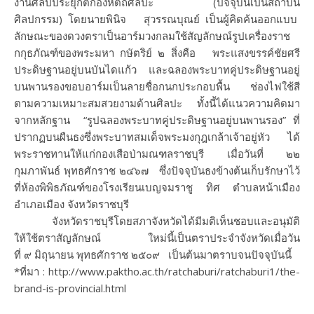
งานศิลปประยุกต์กองหัตถศิลปะ (ปัจจุบันเป็นสถาบัน
ศิลปกรรม) โดยนายพินิจ สุวรรณบุณย์ เป็นผู้คิดค้นออกแบบ
ลักษณะของดวงตราเป็นอาร์มวงกลมใช้สัญลักษณ์รูปเครื่องราช
กกุธภัณฑ์ของพระมหา กษัตริย์ ๒ สิ่งคือ พระแสงขรรค์ชัยศรี
ประดิษฐานอยู่บนบันไดแก้ว และฉลองพระบาทคู่ประดิษฐานอยู่
บนพานรองขอบอาร์มเป็นลายชื่อกนกประกอบพื้น ช่องไฟใช้สี
ตามความเหมาะสมสวยงามด้านศิลปะ ทั้งนี้ได้แนวความคิดมา
จากหลักฐาน “รูปฉลองพระบาทคู่ประดิษฐานอยู่บนพานรอง” ที่
ปรากฏบนผืนธงซึ่งพระบาทสมเด็จพระมงกุฎเกล้าเจ้าอยู่หัว ได้
พระราชทานให้แก่กองเสือป่ามณฑลราชบุรี เมื่อวันที่ ๒๒
กุมภาพันธ์ พุทธศักราช ๒๔๖๗ ซึ่งปัจจุบันธงข้างต้นเก็บรักษาไว้
ที่ห้องพิพิธภัณฑ์ของโรงเรียนเบญจมราชู ทิศ ตำบลหน้าเมือง
อำเภอเมือง จังหวัดราชบุรี
จังหวัดราชบุรีโดยสภาจังหวัดได้มีมติเห็นชอบและอนุมัติ
ให้ใช้ตราสัญลักษณ์ ใหม่นี้เป็นตราประจำจังหวัดเมื่อวัน
ที่ ๙ มิถุนายน พุทธศักราช ๒๕๐๙ เป็นต้นมาตราบจนปัจจุบันนี้
*ที่มา : http://www.paktho.ac.th/ratchaburi/ratchaburi1/the-
brand-is-provincial.html