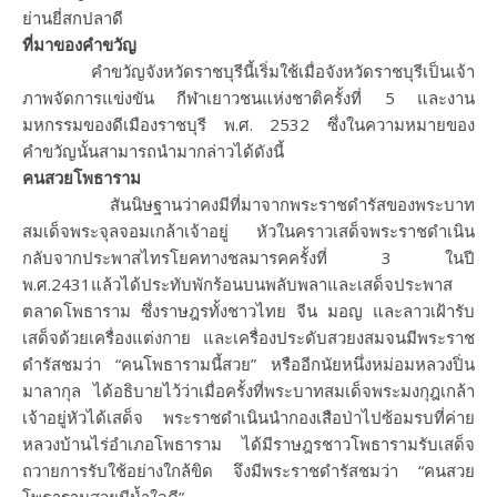
ย่านยี่สกปลาดี
ที่มาของคำขวัญ
คำขวัญจังหวัดราชบุรีนี้เริ่มใช้เมื่อจังหวัดราชบุรีเป็นเจ้า
ภาพจัดการแข่งขัน กีฬาเยาวชนแห่งชาติครั้งที่ 5 และงาน
มหกรรมของดีเมืองราชบุรี พ.ศ. 2532 ซึ่งในความหมายของ
คำขวัญนั้นสามารถนำมากล่าวได้ดังนี้
คนสวยโพธาราม
สันนิษฐานว่าคงมีที่มาจากพระราชดำรัสของพระบาท
สมเด็จพระจุลจอมเกล้าเจ้าอยู่ หัวในคราวเสด็จพระราชดำเนิน
กลับจากประพาสไทรโยคทางชลมารคครั้งที่ 3 ในปี
พ.ศ.2431แล้วได้ประทับพักร้อนบนพลับพลาและเสด็จประพาส
ตลาดโพธาราม ซึ่งราษฎรทั้งชาวไทย จีน มอญ และลาวเฝ้ารับ
เสด็จด้วยเครื่องแต่งกาย และเครื่องประดับสวยงสมจนมีพระราช
ดำรัสชมว่า “คนโพธารามนี้สวย” หรืออีกนัยหนึ่งหม่อมหลวงปิ่น
มาลากุล ได้อธิบายไว้ว่าเมื่อครั้งที่พระบาทสมเด็จพระมงกุฎเกล้า
เจ้าอยู่หัวได้เสด็จ พระราชดำเนินนำกองเสือป่าไปซ้อมรบที่ค่าย
หลวงบ้านไร่อำเภอโพธาราม ได้มีราษฎรชาวโพธารามรับเสด็จ
ถวายการรับใช้อย่างใกล้ขิด จึงมีพระราชดำรัสชมว่า “คนสวย