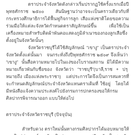
ตราประจำจังหวัดดังกล่าวเริ่มปรากฏใช้ครั้งแรกเมื่อปี
พุทธศักราช ๒๕๐๐ สันนิษฐานว่าอาจจะเป็นคราวเดียวกับที่
กระทรวงศึกษาธิการได้ฟื้นฟูกิจการลูก เสือแห่งชาติโดยขอความ
ร่วมมือให้แต่ละจังหวัดกำหนดตราสัญลักษณ์ขึ้น เพื่อใช้เป็น
เครื่องหมายสำหรับติดผ้าพันคอแสดงภูมิลำเนาของกองลูกเสือซึ่ง
ตั้งอยู่ในจังหวัดนั้นๆ
จังหวัดราชบุรีได้ใช้สัญลักษณ์ “เขางู” เป็นตราประจำ
จังหวัดตั้งแต่นั้นมา จนกระทั่งถึงปีพุทธศักราช ๒๕๐๙ จึงเห็นว่า
“เขางู” นั้นสื่อความหมายไปในแง่ของโบราณสถาน มิได้มีความ
หมายเกี่ยวพันกับชื่อของ จังหวัดว่า “ราชบุรี”(บาลี,ราช + ปรุ
หมายถึง เมืองแห่งพระราชา) แต่ประการใดจึงเป็นการสมควรที่
จะกำหนดสัญลักษณ์ประจำจังหวัดแทนตราเดิมที่ ใช้อยู่ โดยได้
มีหนังสือแจ้งความประสงค์ไปยังกรมการปกครองขอให้กรม
ศิลปากรพิจารณาออก แบบให้ต่อไป
ตราประจำจังหวัดราชบุรี (ปัจจุบัน)
สำหรับดวง ตราใหม่นั้นทางกรมศิลปากรได้มอบหมายให้