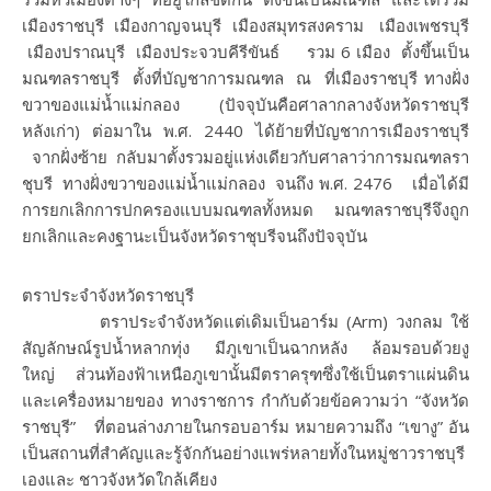
เมืองราชบุรี เมืองกาญจนบุรี เมืองสมุทรสงคราม เมืองเพชรบุรี
เมืองปราณบุรี เมืองประจวบคีรีขันธ์ รวม 6 เมือง ตั้งขึ้นเป็น
มณฑลราชบุรี ตั้งที่บัญชาการมณฑล ณ ที่เมืองราชบุรี ทางฝั่ง
ขวาของแม่น้ำแม่กลอง (ปัจจุบันคือศาลากลางจังหวัดราชบุรี
หลังเก่า) ต่อมาใน พ.ศ. 2440 ได้ย้ายที่บัญชาการเมืองราชบุรี
จากฝั่งซ้าย กลับมาตั้งรวมอยู่แห่งเดียวกับศาลาว่าการมณฑลรา
ชุบรี ทางฝั่งขวาของแม่น้ำแม่กลอง จนถึง พ.ศ. 2476 เมื่อได้มี
การยกเลิกการปกครองแบบมณฑลทั้งหมด มณฑลราชบุรีจึงถูก
ยกเลิกและคงฐานะเป็นจังหวัดราชุบรีจนถึงปัจจุบัน
ตราประจำจังหวัดราชบุรี
ตราประจำจังหวัดแต่เดิมเป็นอาร์ม (Arm) วงกลม ใช้
สัญลักษณ์รูปน้ำหลากทุ่ง มีภูเขาเป็นฉากหลัง ล้อมรอบด้วยงู
ใหญ่ ส่วนท้องฟ้าเหนือภูเขานั้นมีตราครุฑซึ่งใช้เป็นตราแผ่นดิน
และเครื่องหมายของ ทางราชการ กำกับด้วยข้อความว่า “จังหวัด
ราชบุรี” ที่ตอนล่างภายในกรอบอาร์ม หมายความถึง “เขางู” อัน
เป็นสถานที่สำคัญและรู้จักกันอย่างแพร่หลายทั้งในหมู่ชาวราชบุรี
เองและ ชาวจังหวัดใกล้เคียง