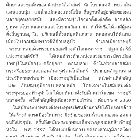
ศึกษาและขุดค้นของ นักประวัติศาสตร์ นักโบราณคดี พบว่าดิน
แดนแถบลุ่ม แม่น้ำแม่กลองแห่งนี้เป็น ถิ่นฐานที่อยู่อาศัยของคน
หลายยุคหลายสมัย และมีความรุ่งเรืองมาตั้งแต่อดีต จากหลัก
ฐานทางโบราณสถานและโบราณวัตถุมาก ทำให้เชื่อได้ว่ามีผู้คน
ตั้งถิ่นฐานอยู่ ใน บริเวณนี้ตั้งแต่ยุคหินกลาง ตลอดจนได้ค้นพบ
เมืองโบราณสมัยทราวดีที่ตำบลคูบัว อำเภอเมืองราชบุรี
พระบาทสมเด็จพระยุทธยอดฟ้าจุฬาโลกมหาราช ปฐมกษัตริย์
แห่งราชวงศ์จักรี ได้เคยดำรงตำแหน่งหลวงยกกระบัตรเมือง
ราชบุรีในสมัยกรุง ศรีอยุธยา ตอนปลาย ซึ่งในช่วงปลายสมัย
กรุงศรีอยุธยาและตอนต้นกรุงรัตนโกสินทร์ ปรากฎหลักฐานทาง
ประวัติศาสตร์พบว่า เมืองราชบุรีเป็นเมือง หน้าด่านที่สำคัญ
และ เป็นสมรภูมิการรบหลายสมัย โดยเฉพาะในสมัยสมเด็จ
พระพุทธยอดฟ้าจุฬาโลกได้ยกทัพมาตั้งรับศึกพม่าในเขต ราชบุรี
หลายครั้ง ครั้งสำคัญที่สุดคือสงครามเก้าทัพ ต่อมา พ.ศ. 2360
ในสมัยพระบาทสมเด็จพระพุทธเลิศหล้านภาลัยได้โปรดเกล้าฯ
ให้สร้างกำแพงเมืองใหม่ทาง ฝั่งซ้ายของแม่น้ำแม่กลองตลอดมา
จนถึงปัจจุบัน ครั้นถึงสมัยพระบาทสมเด็จพระจุลจอมเกล้าเจ้าอยู่
หัวใน พ.ศ. 2437 ได้ทรงเปลี่ยนการปกครองส่วนภูมิภาคโดย
รวมหัวเมืองต่างๆ ที่อยู่ใกล้ชิดกัน ตั้งขึ้นเป็นมณฑล และได้รวม