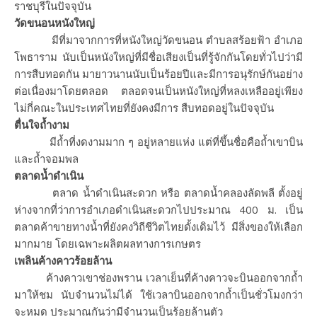
ราชบุรีในปัจจุบัน
วัดขนอนหนังใหญ่
มีที่มาจากการที่หนังใหญ่วัดขนอน ตำบลสร้อยฟ้า อำเภอ
โพธาราม นับเป็นหนังใหญ่ที่มีชื่อเสียงเป็นที่รู้จักกันโดยทั่วไปว่ามี
การสืบทอดกัน มายาวนานนับเป็นร้อยปีและมีการอนุรักษ์กันอย่าง
ต่อเนื่องมาโดยตลอด ตลอดจนเป็นหนังใหญ่ที่หลงเหลืออยู่เพียง
ไม่กี่คณะในประเทศไทยที่ยังคงมีการ สืบทอดอยู่ในปัจจุบัน
ตื่นใจถ้ำงาม
มีถ้ำที่งดงามมาก ๆ อยู่หลายแห่ง แต่ที่ขึ้นชื่อคือถ้ำเขาบิน
และถ้ำจอมพล
ตลาดน้ำดำเนิน
ตลาด น้ำดำเนินสะดวก หรือ ตลาดน้ำคลองลัดพลี ตั้งอยู่
ห่างจากที่ว่าการอำเภอดำเนินสะดวกไปประมาณ 400 ม. เป็น
ตลาดค้าขายทางน้ำที่ยังคงวิถีชีวิตไทยดั้งเดิมไว้ มีสิ่งของให้เลือก
มากมาย โดยเฉพาะผลิตผลทางการเกษตร
เพลินค้างคาวร้อยล้าน
ค้างคาวเขาช่องพราน เวลาเย็นที่ค้างคาวจะบินออกจากถ้ำ
มาให้ชม นับจำนวนไม่ได้ ใช้เวลาบินออกจากถ้ำเป็นชั่วโมงกว่า
จะหมด ประมาณกันว่ามีจำนวนเป็นร้อยล้านตัว