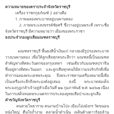
ความหมายของตราประจำจังหวัดราชบุรี
เครื่อง ราชกกุธภัณฑ์ 2 อย่างคือ
1. ภาพฉลองพระบาทอยู่บนพานทอง
2. ภาพพระแสงขรรค์ชัยศรี ซึ่งวางอยู่บนพระที่ เพราะชื่อ
จังหวัดราชบุรี มีความหมายว่า เมืองของพระราชา
ธงประจำกองลูกเสือมณฑลราชบุรี
มณฑลราชบุรี พื้นธงสีน้ำเงินแก่ กลางธงมีรูปรองพระบาท
วางบนพานทอง เพื่อให้ลูกเสือทุกคนระลึกว่า มณฑลนี้เป็นมณฑล
สำคัญทางทิศตะวันตกของกรุงเทพฯ เช่นเดียวกับมณฑลปราจีน
ซึ่งอยู่ทางทิศตะวันออก และลูกเสือทุกคนก็มีความจงรักภักดีเพื่อ
ทำการฉลองพระเดชพระคุณ จึงพระราชทานเครื่องหมายนี้เพื่อ
เป็นเครื่องระลึกถึงพระองค์อยู่เสมอ ธงนี้ พระบาทสมเด็จ
พระมงกุฎเกล้าเจ้าอยู่หัวเมื่อวันที่ ๒๒ กุมภาพันธ์ พ.ศ. ๒๔๖๗ เนื่อง
ในการเสด็จทอดพระเนตรการประลองยุทธเสือป่าและลูกเสือ
คำขวัญจังหวัดราชบุรี
คนสวยโพธาราม คนงามบ้านโป่ง เมืองโอ่งมังกร วัดขนอน
หนังใหญ่ ตื่นใจถ้ำงาม ตลาดน้ำดำเนิน เพลินค้างคาวร้อยล้าน