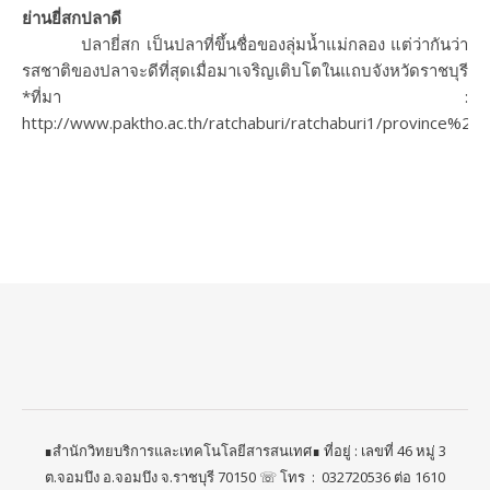
ย่านยี่สกปลาดี
ปลายี่สก เป็นปลาที่ขึ้นชื่อของลุ่มน้ำแม่กลอง แต่ว่ากันว่า
รสชาติของปลาจะดีที่สุดเมื่อมาเจริญเติบโตในแถบจังหวัดราชบุรี
*ที่มา :
http://www.paktho.ac.th/ratchaburi/ratchaburi1/province%20s
∎สำนักวิทยบริการและเทคโนโลยีสารสนเทศ∎ ที่อยู่ : เลขที่ 46 หมู่ 3
ต.จอมบึง อ.จอมบึง จ.ราชบุรี 70150 ☏ โทร ​ : ​ 032720536 ต่อ 1610