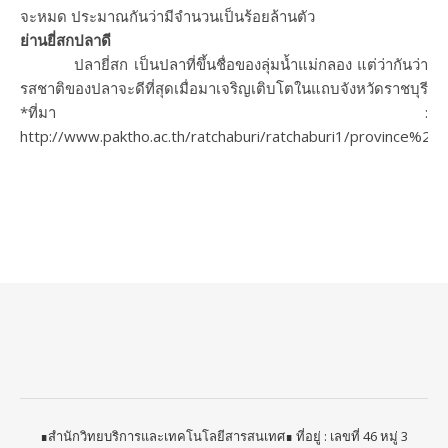
จะหมด ประมาณกันว่ามีจำนวนเป็นร้อยล้านตัว
ย่านยี่สกปลาดี
ปลายี่สก เป็นปลาที่ขึ้นชื่อของลุ่มน้ำแม่กลอง แต่ว่ากันว่า
รสชาติของปลาจะดีที่สุดเมื่อมาเจริญเติบโตในแถบจังหวัดราชบุรี
*ที่มา :
http://www.paktho.ac.th/ratchaburi/ratchaburi1/province%20s
∎สำนักวิทยบริการและเทคโนโลยีสารสนเทศ∎ ที่อยู่ : เลขที่ 46 หมู่ 3