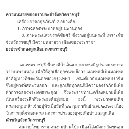
ความหมายของตราประจำจังหวัดราชบุรี
เครื่อง ราชกกุธภัณฑ์ 2 อย่างคือ
1. ภาพฉลองพระบาทอยู่บนพานทอง
2. ภาพพระแสงขรรค์ชัยศรี ซึ่งวางอยู่บนพระที่ เพราะชื่อ
จังหวัดราชบุรี มีความหมายว่า เมืองของพระราชา
ธงประจำกองลูกเสือมณฑลราชบุรี
มณฑลราชบุรี พื้นธงสีน้ำเงินแก่ กลางธงมีรูปรองพระบาท
วางบนพานทอง เพื่อให้ลูกเสือทุกคนระลึกว่า มณฑลนี้เป็นมณฑล
สำคัญทางทิศตะวันตกของกรุงเทพฯ เช่นเดียวกับมณฑลปราจีน
ซึ่งอยู่ทางทิศตะวันออก และลูกเสือทุกคนก็มีความจงรักภักดีเพื่อ
ทำการฉลองพระเดชพระคุณ จึงพระราชทานเครื่องหมายนี้เพื่อ
เป็นเครื่องระลึกถึงพระองค์อยู่เสมอ ธงนี้ พระบาทสมเด็จ
พระมงกุฎเกล้าเจ้าอยู่หัวเมื่อวันที่ ๒๒ กุมภาพันธ์ พ.ศ. ๒๔๖๗ เนื่อง
ในการเสด็จทอดพระเนตรการประลองยุทธเสือป่าและลูกเสือ
คำขวัญจังหวัดราชบุรี
คนสวยโพธาราม คนงามบ้านโป่ง เมืองโอ่งมังกร วัดขนอน