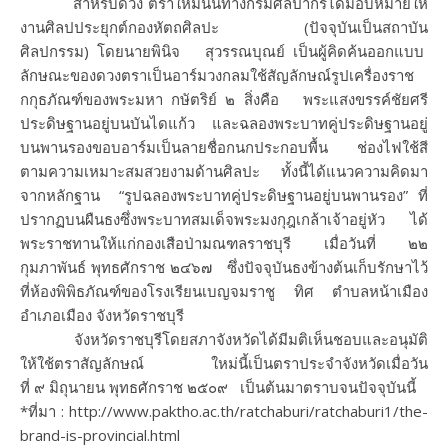
สำหรับดวง ตราใหม่นั้นทางกรมศิลปากรได้มอบหมายให้
งานศิลปประยุกต์กองหัตถศิลปะ (ปัจจุบันเป็นสถาบัน
ศิลปกรรม) โดยนายพินิจ สุวรรณบุณย์ เป็นผู้คิดค้นออกแบบ
ลักษณะของดวงตราเป็นอาร์มวงกลมใช้สัญลักษณ์รูปเครื่องราช
กกุธภัณฑ์ของพระมหา กษัตริย์ ๒ สิ่งคือ พระแสงขรรค์ชัยศรี
ประดิษฐานอยู่บนบันไดแก้ว และฉลองพระบาทคู่ประดิษฐานอยู่
บนพานรองขอบอาร์มเป็นลายชื่อกนกประกอบพื้น ช่องไฟใช้สี
ตามความเหมาะสมสวยงามด้านศิลปะ ทั้งนี้ได้แนวความคิดมา
จากหลักฐาน “รูปฉลองพระบาทคู่ประดิษฐานอยู่บนพานรอง” ที่
ปรากฏบนผืนธงซึ่งพระบาทสมเด็จพระมงกุฎเกล้าเจ้าอยู่หัว ได้
พระราชทานให้แก่กองเสือป่ามณฑลราชบุรี เมื่อวันที่ ๒๒
กุมภาพันธ์ พุทธศักราช ๒๔๖๗ ซึ่งปัจจุบันธงข้างต้นเก็บรักษาไว้
ที่ห้องพิพิธภัณฑ์ของโรงเรียนเบญจมราชู ทิศ ตำบลหน้าเมือง
อำเภอเมือง จังหวัดราชบุรี
จังหวัดราชบุรีโดยสภาจังหวัดได้มีมติเห็นชอบและอนุมัติ
ให้ใช้ตราสัญลักษณ์ ใหม่นี้เป็นตราประจำจังหวัดเมื่อวัน
ที่ ๙ มิถุนายน พุทธศักราช ๒๕๐๙ เป็นต้นมาตราบจนปัจจุบันนี้
*ที่มา : http://www.paktho.ac.th/ratchaburi/ratchaburi1/the-
brand-is-provincial.html