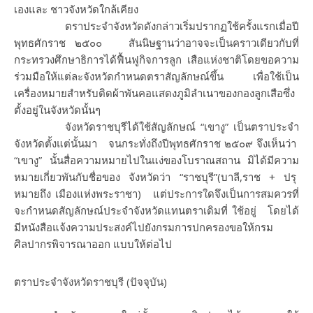
เองและ ชาวจังหวัดใกล้เคียง
ตราประจำจังหวัดดังกล่าวเริ่มปรากฏใช้ครั้งแรกเมื่อปี
พุทธศักราช ๒๕๐๐ สันนิษฐานว่าอาจจะเป็นคราวเดียวกับที่
กระทรวงศึกษาธิการได้ฟื้นฟูกิจการลูก เสือแห่งชาติโดยขอความ
ร่วมมือให้แต่ละจังหวัดกำหนดตราสัญลักษณ์ขึ้น เพื่อใช้เป็น
เครื่องหมายสำหรับติดผ้าพันคอแสดงภูมิลำเนาของกองลูกเสือซึ่ง
ตั้งอยู่ในจังหวัดนั้นๆ
จังหวัดราชบุรีได้ใช้สัญลักษณ์ “เขางู” เป็นตราประจำ
จังหวัดตั้งแต่นั้นมา จนกระทั่งถึงปีพุทธศักราช ๒๕๐๙ จึงเห็นว่า
“เขางู” นั้นสื่อความหมายไปในแง่ของโบราณสถาน มิได้มีความ
หมายเกี่ยวพันกับชื่อของ จังหวัดว่า “ราชบุรี”(บาลี,ราช + ปรุ
หมายถึง เมืองแห่งพระราชา) แต่ประการใดจึงเป็นการสมควรที่
จะกำหนดสัญลักษณ์ประจำจังหวัดแทนตราเดิมที่ ใช้อยู่ โดยได้
มีหนังสือแจ้งความประสงค์ไปยังกรมการปกครองขอให้กรม
ศิลปากรพิจารณาออก แบบให้ต่อไป
ตราประจำจังหวัดราชบุรี (ปัจจุบัน)