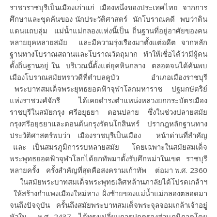
ราชาราชบุรีเป็นเมืองเก่าแก่ เมืองหนึ่งของประเทศไทย จากการ
ศึกษาและขุดค้นของ นักประวัติศาสตร์ นักโบราณคดี พบว่าดิน
แดนแถบลุ่ม แม่น้ำแม่กลองแห่งนี้เป็น ถิ่นฐานที่อยู่อาศัยของคน
หลายยุคหลายสมัย และมีความรุ่งเรืองมาตั้งแต่อดีต จากหลัก
ฐานทางโบราณสถานและโบราณวัตถุมาก ทำให้เชื่อได้ว่ามีผู้คน
ตั้งถิ่นฐานอยู่ ใน บริเวณนี้ตั้งแต่ยุคหินกลาง ตลอดจนได้ค้นพบ
เมืองโบราณสมัยทราวดีที่ตำบลคูบัว อำเภอเมืองราชบุรี
พระบาทสมเด็จพระยุทธยอดฟ้าจุฬาโลกมหาราช ปฐมกษัตริย์
แห่งราชวงศ์จักรี ได้เคยดำรงตำแหน่งหลวงยกกระบัตรเมือง
ราชบุรีในสมัยกรุง ศรีอยุธยา ตอนปลาย ซึ่งในช่วงปลายสมัย
กรุงศรีอยุธยาและตอนต้นกรุงรัตนโกสินทร์ ปรากฎหลักฐานทาง
ประวัติศาสตร์พบว่า เมืองราชบุรีเป็นเมือง หน้าด่านที่สำคัญ
และ เป็นสมรภูมิการรบหลายสมัย โดยเฉพาะในสมัยสมเด็จ
พระพุทธยอดฟ้าจุฬาโลกได้ยกทัพมาตั้งรับศึกพม่าในเขต ราชบุรี
หลายครั้ง ครั้งสำคัญที่สุดคือสงครามเก้าทัพ ต่อมา พ.ศ. 2360
ในสมัยพระบาทสมเด็จพระพุทธเลิศหล้านภาลัยได้โปรดเกล้าฯ
ให้สร้างกำแพงเมืองใหม่ทาง ฝั่งซ้ายของแม่น้ำแม่กลองตลอดมา
จนถึงปัจจุบัน ครั้นถึงสมัยพระบาทสมเด็จพระจุลจอมเกล้าเจ้าอยู่
หัวใน พ.ศ. 2437 ได้ทรงเปลี่ยนการปกครองส่วนภูมิภาคโดย