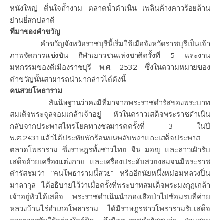
หนังใหญ่ ตื่นใจถ้ำงาม ตลาดน้ำดำเนิน เพลินค้างคาวร้อยล้าน
ย่านยี่สกปลาดี
ที่มาของคำขวัญ
คำขวัญจังหวัดราชบุรีนี้เริ่มใช้เมื่อจังหวัดราชบุรีเป็นเจ้า
ภาพจัดการแข่งขัน กีฬาเยาวชนแห่งชาติครั้งที่ 5 และงาน
มหกรรมของดีเมืองราชบุรี พ.ศ. 2532 ซึ่งในความหมายของ
คำขวัญนั้นสามารถนำมากล่าวได้ดังนี้
คนสวยโพธาราม
สันนิษฐานว่าคงมีที่มาจากพระราชดำรัสของพระบาท
สมเด็จพระจุลจอมเกล้าเจ้าอยู่ หัวในคราวเสด็จพระราชดำเนิน
กลับจากประพาสไทรโยคทางชลมารคครั้งที่ 3 ในปี
พ.ศ.2431แล้วได้ประทับพักร้อนบนพลับพลาและเสด็จประพาส
ตลาดโพธาราม ซึ่งราษฎรทั้งชาวไทย จีน มอญ และลาวเฝ้ารับ
เสด็จด้วยเครื่องแต่งกาย และเครื่องประดับสวยงสมจนมีพระราช
ดำรัสชมว่า “คนโพธารามนี้สวย” หรืออีกนัยหนึ่งหม่อมหลวงปิ่น
มาลากุล ได้อธิบายไว้ว่าเมื่อครั้งที่พระบาทสมเด็จพระมงกุฎเกล้า
เจ้าอยู่หัวได้เสด็จ พระราชดำเนินนำกองเสือป่าไปซ้อมรบที่ค่าย
หลวงบ้านไร่อำเภอโพธาราม ได้มีราษฎรชาวโพธารามรับเสด็จ