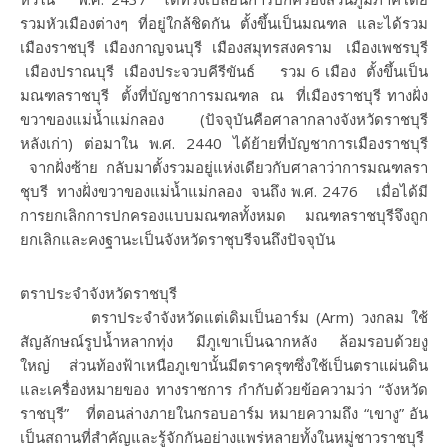
รวมหัวเมืองต่างๆ ที่อยู่ใกล้ชิดกัน ตั้งขึ้นเป็นมณฑล และได้รวม
เมืองราชบุรี เมืองกาญจนบุรี เมืองสมุทรสงคราม เมืองเพชรบุรี
เมืองปราณบุรี เมืองประจวบคีรีขันธ์ รวม 6 เมือง ตั้งขึ้นเป็น
มณฑลราชบุรี ตั้งที่บัญชาการมณฑล ณ ที่เมืองราชบุรี ทางฝั่ง
ขวาของแม่น้ำแม่กลอง (ปัจจุบันคือศาลากลางจังหวัดราชบุรี
หลังเก่า) ต่อมาใน พ.ศ. 2440 ได้ย้ายที่บัญชาการเมืองราชบุรี
จากฝั่งซ้าย กลับมาตั้งรวมอยู่แห่งเดียวกับศาลาว่าการมณฑลรา
ชุบรี ทางฝั่งขวาของแม่น้ำแม่กลอง จนถึง พ.ศ. 2476 เมื่อได้มี
การยกเลิกการปกครองแบบมณฑลทั้งหมด มณฑลราชบุรีจึงถูก
ยกเลิกและคงฐานะเป็นจังหวัดราชุบรีจนถึงปัจจุบัน
ตราประจำจังหวัดราชบุรี
ตราประจำจังหวัดแต่เดิมเป็นอาร์ม (Arm) วงกลม ใช้
สัญลักษณ์รูปน้ำหลากทุ่ง มีภูเขาเป็นฉากหลัง ล้อมรอบด้วยงู
ใหญ่ ส่วนท้องฟ้าเหนือภูเขานั้นมีตราครุฑซึ่งใช้เป็นตราแผ่นดิน
และเครื่องหมายของ ทางราชการ กำกับด้วยข้อความว่า “จังหวัด
ราชบุรี” ที่ตอนล่างภายในกรอบอาร์ม หมายความถึง “เขางู” อัน
เป็นสถานที่สำคัญและรู้จักกันอย่างแพร่หลายทั้งในหมู่ชาวราชบุรี