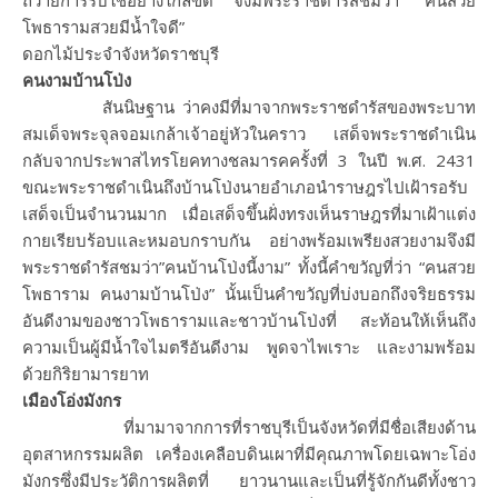
ถวายการรับใช้อย่างใกล้ขิด จึงมีพระราชดำรัสชมว่า “คนสวย
โพธารามสวยมีน้ำใจดี”
ดอกไม้ประจำจังหวัดราชบุรี
คนงามบ้านโป่ง
สันนิษฐาน ว่าคงมีที่มาจากพระราชดำรัสของพระบาท
สมเด็จพระจุลจอมเกล้าเจ้าอยู่หัวในคราว เสด็จพระราชดำเนิน
กลับจากประพาสไทรโยคทางชลมารคครั้งที่ 3 ในปี พ.ศ. 2431
ขณะพระราชดำเนินถึงบ้านโป่งนายอำเภอนำราษฎรไปเฝ้ารอรับ
เสด็จเป็นจำนวนมาก เมื่อเสด็จขึ้นฝั่งทรงเห็นราษฎรที่มาเฝ้าแต่ง
กายเรียบร้อบและหมอบกราบกัน อย่างพร้อมเพรียงสวยงามจึงมี
พระราชดำรัสชมว่า”คนบ้านโป่งนี้งาม” ทั้งนี้คำขวัญที่ว่า “คนสวย
โพธาราม คนงามบ้านโป่ง” นั้นเป็นคำขวัญที่บ่งบอกถึงจริยธรรม
อันดีงามของชาวโพธารามและชาวบ้านโป่งที่ สะท้อนให้เห็นถึง
ความเป็นผู้มีน้ำใจไมตรีอันดีงาม พูดจาไพเราะ และงามพร้อม
ด้วยกิริยามารยาท
เมืองโอ่งมังกร
ที่มามาจากการที่ราชบุรีเป็นจังหวัดที่มีชื่อเสียงด้าน
อุตสาหกรรมผลิต เครื่องเคลือบดินเผาที่มีคุณภาพโดยเฉพาะโอ่ง
มังกรซึ่งมีประวัติการผลิตที่ ยาวนานและเป็นที่รู้จักกันดีทั้งชาว