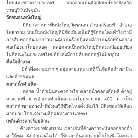
ไทยและชาวต่างประเทศ จนกลายเป็นสัญลักษณ์ของจังหวัด
ราชบุรีในปัจจุบัน
วัดขนอนหนังใหญ่
มีที่มาจากการที่หนังใหญ่วัดขนอน ตำบลสร้อยฟ้า อำเภอ
โพธาราม นับเป็นหนังใหญ่ที่มีชื่อเสียงเป็นที่รู้จักกันโดยทั่วไปว่ามี
การสืบทอดกัน มายาวนานนับเป็นร้อยปีและมีการอนุรักษ์กันอย่าง
ต่อเนื่องมาโดยตลอด ตลอดจนเป็นหนังใหญ่ที่หลงเหลืออยู่เพียง
ไม่กี่คณะในประเทศไทยที่ยังคงมีการ สืบทอดอยู่ในปัจจุบัน
ตื่นใจถ้ำงาม
มีถ้ำที่งดงามมาก ๆ อยู่หลายแห่ง แต่ที่ขึ้นชื่อคือถ้ำเขาบิน
และถ้ำจอมพล
ตลาดน้ำดำเนิน
ตลาด น้ำดำเนินสะดวก หรือ ตลาดน้ำคลองลัดพลี ตั้งอยู่
ห่างจากที่ว่าการอำเภอดำเนินสะดวกไปประมาณ 400 ม. เป็น
ตลาดค้าขายทางน้ำที่ยังคงวิถีชีวิตไทยดั้งเดิมไว้ มีสิ่งของให้เลือก
มากมาย โดยเฉพาะผลิตผลทางการเกษตร
เพลินค้างคาวร้อยล้าน
ค้างคาวเขาช่องพราน เวลาเย็นที่ค้างคาวจะบินออกจากถ้ำ
มาให้ชม นับจำนวนไม่ได้ ใช้เวลาบินออกจากถ้ำเป็นชั่วโมงกว่า