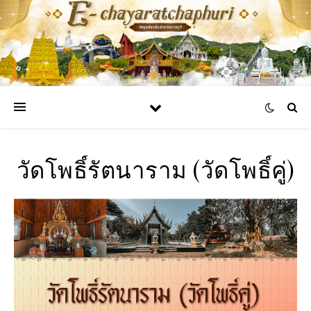
วัดโพธิ์รัตนาราม (วัดโพธิ์คู่)