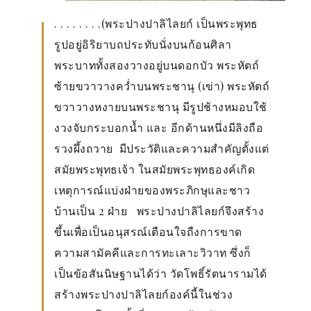
. . . . . . . .(พระปางปาลิไลยก์ เป็นพระพุทธ
รูปอยู่อิริยาบถประทับนั่งบนก้อนศิลา
พระบาททั้งสองวางอยู่บนดอกบัว พระหัตถ์
ซ้ายขวาวางคว่ำบนพระชานุ (เข่า) พระหัตถ์
ขวาวางหงายบนพระชานุ มีรูปช้างหมอบใช้
งวงจับกระบอกน้ำ และ อีกด้านหนึ่งมีลิงถือ
รวงผึ้งถวาย มีประวัติและความสำคัญตั้งแต่
สมัยพระพุทธเจ้า ในสมัยพระพุทธองค์เกิด
เหตุการณ์แบ่งฝ่ายของพระภิกษุและชาว
บ้านเป็น 2 ฝ่าย พระปางปาลิไลยก์จึงสร้าง
ขึ้นเพื่อเป็นอนุสรณ์เตือนใจถืงการขาด
ความสามัคคีและการทะเลาะวิวาท ซึ่งก็
เป็นข้อสันนิษฐานได้ว่า วัดโพธิ์รัตนารามได้
สร้างพระปางปาลิไลยก์องค์นี้ในช่วง