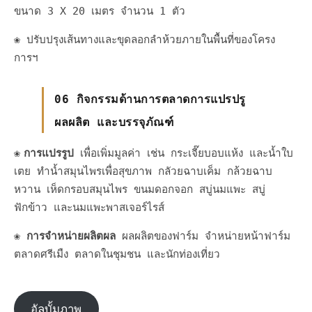
ขนาด 3 X 20 เมตร จำนวน 1 ตัว
❀ ปรับปรุงเส้นทางและขุดลอกลำห้วยภายในพื้นที่ของโครง
การฯ
06 กิจกรรมด้านการตลาดการแปรปรู
ผลผลิต และบรรจุภัณฑ์
❀
การแปรรูป
เพื่อเพิ่มมูลค่า เช่น กระเจี๊ยบอบแห้ง และน้ำใบ
เตย ทำน้ำสมุนไพรเพื่อสุขภาพ กลัวยฉาบเค็ม กล้วยฉาบ
หวาน เห็ดกรอบสมุนไพร ขนมดอกจอก สบู่นมแพะ สบู่
ฟักข้าว และนมแพะพาสเจอร์ไรส์
❀
การจำหน่ายผลิตผล
ผลผลิตของฟาร์ม จำหน่ายหน้าฟาร์ม
ตลาดศรีเมืง ตลาดในชุมชน และนักท่องเที่ยว
อัลบั้มภาพ