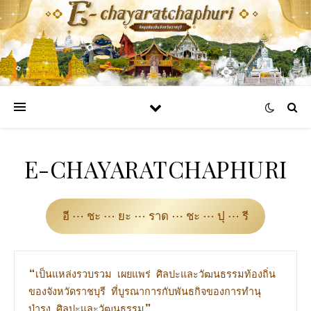
E-CHAYARATCHAPHURI
อี ⋯ ชะ ⋯ ยะ ⋯ ราด ⋯ ชะ ⋯ ปุ ⋯ รี
❝
เป็นแหล่งรวบรวม เผยแพร่ ศิลปะและวัฒนธรรมท้องถิ่น
ของจังหวัดราชบุรี ที่บูรณาการกับพันธกิจของการทำนุ
❞
บำรุง ศิลปะและวัฒนธรรม