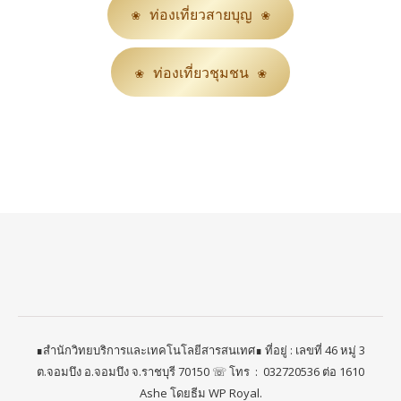
❀ ท่องเที่ยวสายบุญ ❀
❀ ท่องเที่ยวชุมชน ❀
∎สำนักวิทยบริการและเทคโนโลยีสารสนเทศ∎ ที่อยู่ : เลขที่ 46 หมู่ 3
ต.จอมบึง อ.จอมบึง จ.ราชบุรี 70150 ☏ โทร ​ : ​ 032720536 ต่อ 1610
Ashe โดยธีม
WP Royal
.