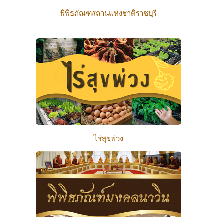
พิพิธภัณฑสถานแห่งชาติราชบุรี
ไร่สุขพ่วง