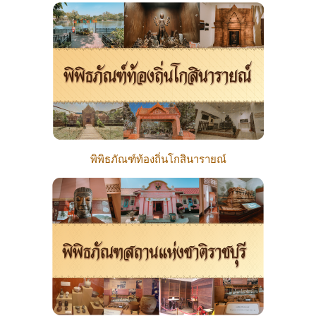
พิพิธภัณฑ์ท้องถิ่นโกสินารายณ์