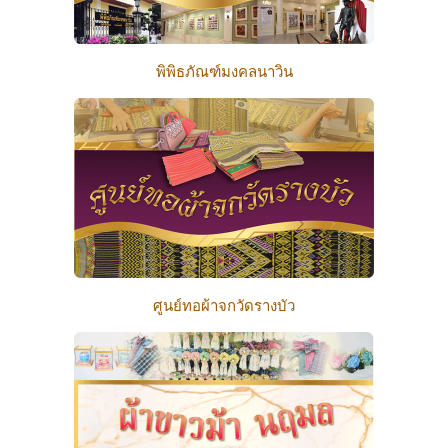
พิพิธภัณฑ์มงคลนาวิน
ศูนย์ทอผ้าจกวัดรางบัว