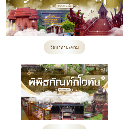
วัดป่าท่ามะขาม