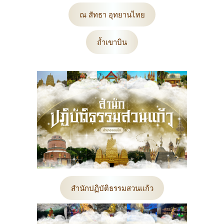
ณ สัทธา อุทยานไทย
ถ้ำเขาบิน
สำนักปฏิบัติธรรมสวนแก้ว