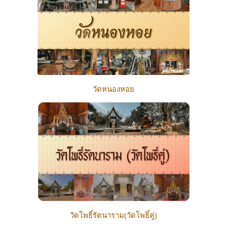
วัดหนองหอย
วัดโพธิ์รัตนาราม(วัดโพธิ์คู่)