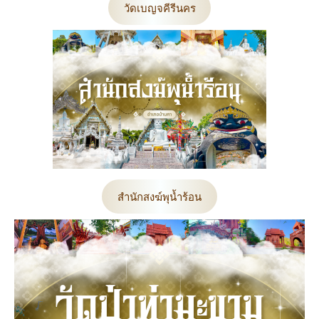
วัดเบญจคีรีนคร
สำนักสงฆ์พุน้ำร้อน