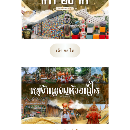
เถ้า ฮง ไถ่