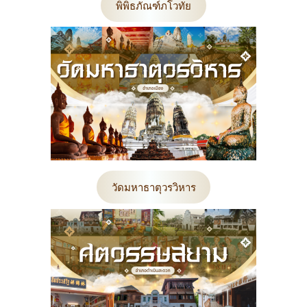
พิพิธภัณฑ์ภโวทัย
วัดมหาธาตุวรวิหาร