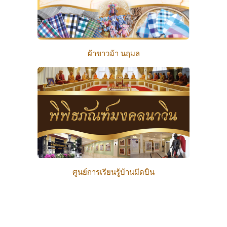
ผ้าขาวม้า นฤมล
ศูนย์การเรียนรู้บ้านมีดบิน